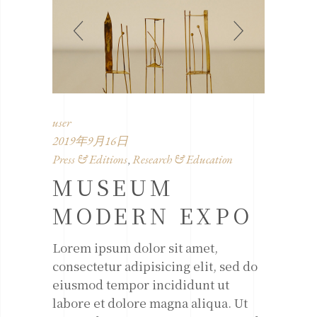
user
2019年9月16日
Press & Editions
Research & Education
,
MUSEUM
MODERN EXPO
Lorem ipsum dolor sit amet,
consectetur adipisicing elit, sed do
eiusmod tempor incididunt ut
labore et dolore magna aliqua. Ut