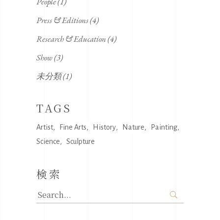
People
(1)
Press & Editions
(4)
Research & Education
(4)
Show
(3)
未分類
(1)
TAGS
Artist
Fine Arts
History
Nature
Painting
Science
Sculpture
検索
Search
for: