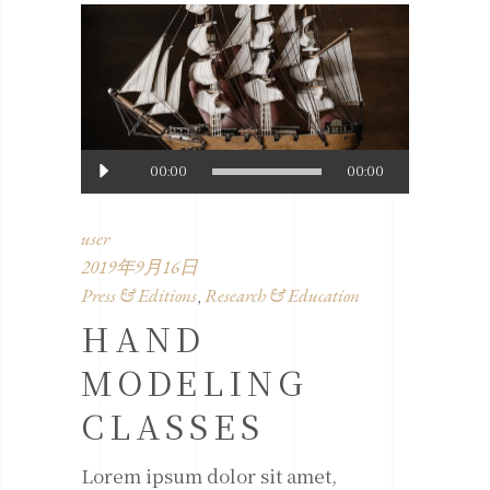
音
00:00
00:00
声
プ
user
レ
2019年9月16日
ー
Press & Editions
Research & Education
,
ヤ
HAND
ー
MODELING
CLASSES
Lorem ipsum dolor sit amet,