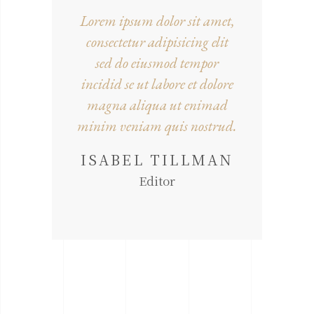
Lorem ipsum dolor sit amet,
consectetur adipisicing elit
sed do eiusmod tempor
incidid se ut labore et dolore
magna aliqua ut enimad
minim veniam quis nostrud.
ISABEL TILLMAN
Editor