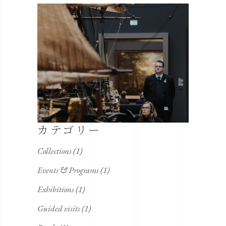
カテゴリー
Collections
(1)
Events & Programs
(1)
Exhibitions
(1)
Guided visits
(1)