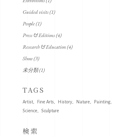
Exhibitions
(1)
Guided visits
(1)
People
(1)
Press & Editions
(4)
Research & Education
(4)
Show
(3)
未分類
(1)
TAGS
Artist
Fine Arts
History
Nature
Painting
Science
Sculpture
検索