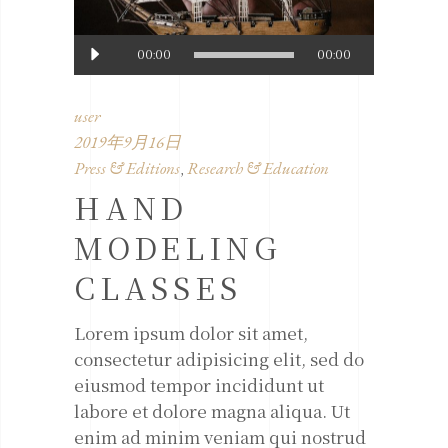
音
00:00
00:00
声
プ
user
レ
2019年9月16日
ー
Press & Editions
Research & Education
,
ヤ
HAND
ー
MODELING
CLASSES
Lorem ipsum dolor sit amet,
consectetur adipisicing elit, sed do
eiusmod tempor incididunt ut
labore et dolore magna aliqua. Ut
enim ad minim veniam qui nostrud